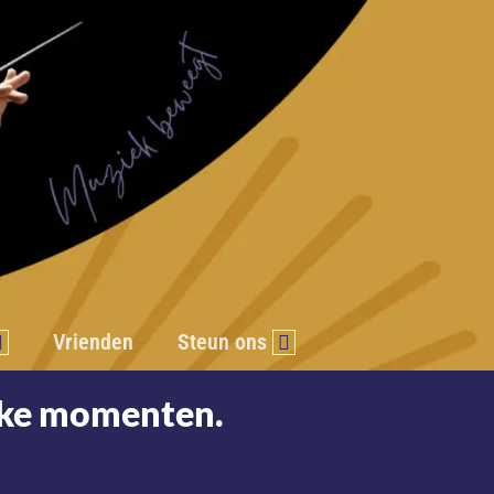
Vrienden
Steun ons
jke momenten.