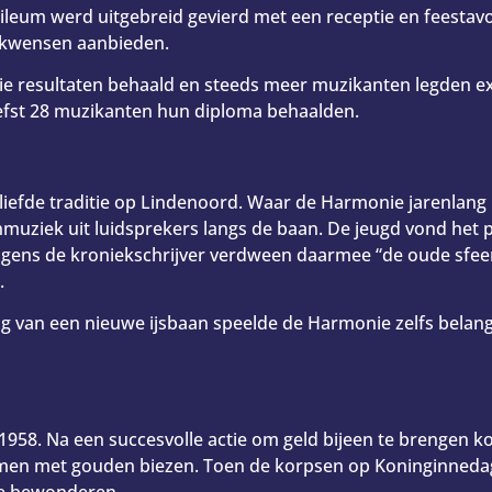
ileum werd uitgebreid gevierd met een receptie en feestavo
ukwensen aanbieden.
 resultaten behaald en steeds meer muzikanten legden ex
efst 28 muzikanten hun diploma behaalden.
liefde traditie op Lindenoord. Waar de Harmonie jarenlang 
muziek uit luidsprekers langs de baan. De jeugd vond het 
gens de kroniekschrijver verdween daarmee “de oude sfeer
.
ng van een nieuwe ijsbaan speelde de Harmonie zelfs belan
1958. Na een succesvolle actie om geld bijeen te brengen k
men met gouden biezen. Toen de korpsen op Koninginneda