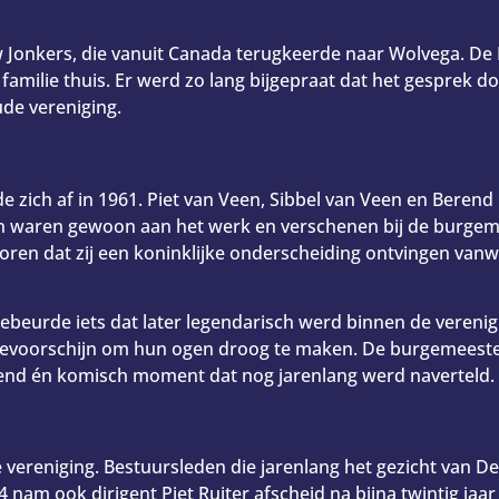
w Jonkers, die vanuit Canada terugkeerde naar Wolvega. D
amilie thuis. Er werd zo lang bijgepraat dat het gesprek doo
de vereniging.
lde zich af in 1961. Piet van Veen, Sibbel van Veen en Ber
waren gewoon aan het werk en verschenen bij de burgeme
 horen dat zij een koninklijke onderscheiding ontvingen va
eurde iets dat later legendarisch werd binnen de verenig
k tevoorschijn om hun ogen droog te maken. De burgemeeste
end én komisch moment dat nog jarenlang werd naverteld.
 vereniging. Bestuursleden die jarenlang het gezicht van 
nam ook dirigent Piet Ruiter afscheid na bijna twintig jaar