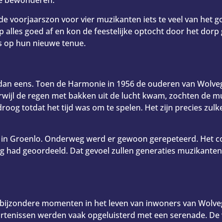
 te bewonderen.
 de voorjaarszon voor vier muzikanten iets te veel van het 
 alles goed af en kon de feestelijke optocht door het dor
s op hun nieuwe tenue.
dan eens. Toen de Harmonie in 1956 de ouderen van Wolvega
rwijl de regen met bakken uit de lucht kwam, zochten de m
g totdat het tijd was om te spelen. Het zijn precies zulke
rs in Groenlo. Onderweg werd er gewoon gerepeteerd. Het c
eng had geoordeeld. Dat gevoel zullen generaties muzikanten
j bijzondere momenten in het leven van inwoners van Wolveg
urtenissen werden vaak opgeluisterd met een serenade. De 