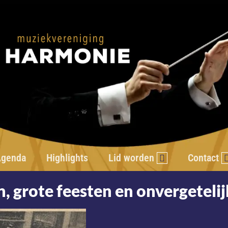
genda
Highlights
Lid worden
Contact
 grote feesten en onvergeteli