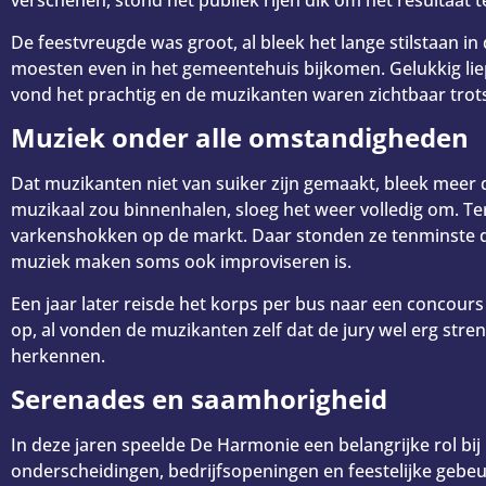
verschenen, stond het publiek rijen dik om het resultaat
De feestvreugde was groot, al bleek het lange stilstaan in
moesten even in het gemeentehuis bijkomen. Gelukkig liep
vond het prachtig en de muzikanten waren zichtbaar trot
Muziek onder alle omstandigheden
Dat muzikanten niet van suiker zijn gemaakt, bleek meer 
muzikaal zou binnenhalen, sloeg het weer volledig om. Te
varkenshokken op de markt. Daar stonden ze tenminste droo
muziek maken soms ook improviseren is.
Een jaar later reisde het korps per bus naar een concou
op, al vonden de muzikanten zelf dat de jury wel erg str
herkennen.
Serenades en saamhorigheid
In deze jaren speelde De Harmonie een belangrijke rol bi
onderscheidingen, bedrijfsopeningen en feestelijke gebe